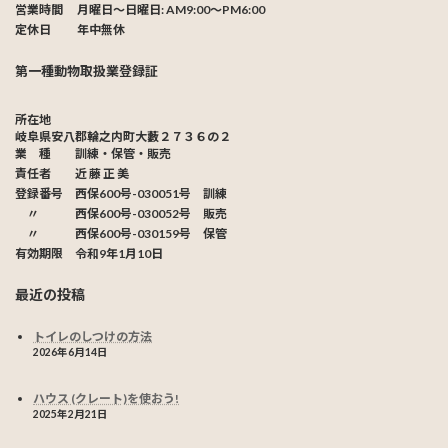
営業時間 月曜日〜日曜日: AM9:00〜PM6:00
定休日 年中無休
第一種動物取扱業登録証
所在地
岐阜県安八郡輪之内町大藪２７３６の２
業 種
訓練・保管・販売
責任者
近 藤 正 美
登録番号
西保600号-030051号 訓練
〃 西保600号-030052号 販売
〃 西保600号-030159号 保管
有効期限
令和9年1月10日
最近の投稿
トイレのしつけの方法
2026年6月14日
ハウス (クレート)を使おう!
2025年2月21日